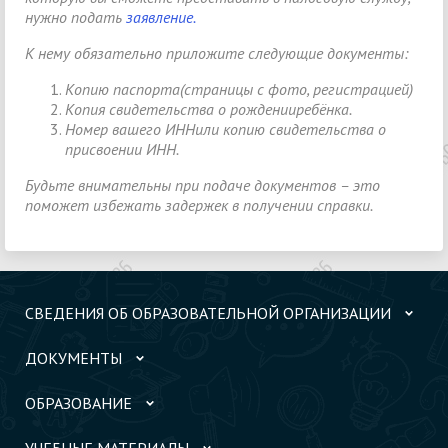
нужно подать
заявление.
К нему обязательно приложите следующие документы:
Копию паспорта(страницы с фото, регистрацией)
Копия свидетельства о рожденииребёнка.
Номер вашего ИННили копию свидетельства о
присвоении ИНН.
Будьте внимательны при подаче документов – это
поможет избежать задержек в получении справки.
СВЕДЕНИЯ ОБ ОБРАЗОВАТЕЛЬНОЙ ОРГАНИЗАЦИИ
ДОКУМЕНТЫ
ОБРАЗОВАНИЕ