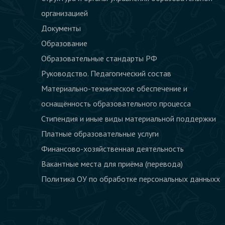
иные виды
организацией
материальной
Антикоррупционная
Документы
поддержки
политика
Образование
Платные
Документы о
Образовательные стандарты РФ
образовательные
порядке
Руководство. Педагогический состав
услуги
оказания
Материально-техническое обеспечение и
платных
Финансово-
оснащённость образовательного процесса
образовательных
хозяйственная
Стипендия и иные виды материальной поддержки
услуг
деятельность
Платные образовательные услуги
Другое
Финансово-хозяйственная деятельность
Вакантные
Вакантные места для приёма (перевода)
места для
Политика ОУ по обработке персональных данныхх
приёма
(перевода)
Политика ОУ