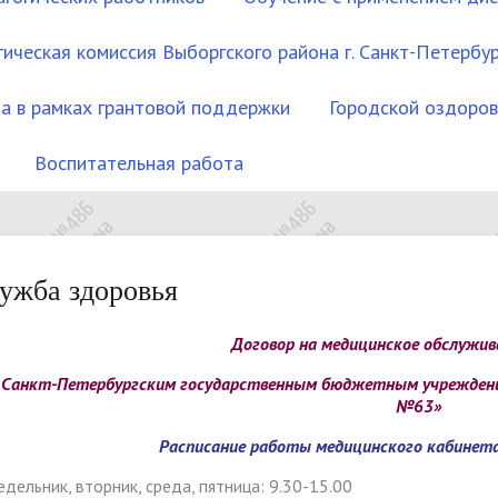
ическая комиссия Выборгского района г. Санкт-Петербур
а в рамках грантовой поддержки
Городской оздоров
Воспитательная работа
тура и органы управления
финансово-хозяйственной
ие программы
родителей
олог
менты
Документы
Локальные нормативные а
Документы для поступаю
Полезные ссылки
ВПР
Социальный педагог
Наши достижения
овательной организацией
льности
ужба здоровья
отека
Образовательные станда
водящие документы
Правила приёма
Договор на медицинское обслужив
стоящих органов
ндия и иные виды
Платные образовательны
Документы о порядке ока
 Санкт-Петербургским государственным бюджетным учреждение
риальной поддержки
услуги
платных образовательных 
№63»
тные места для приёма
Политика ОУ по обработк
Расписание работы медицинского кабинета 
вода)
персональных данныхх
дельник, вторник, среда, пятница: 9.30-15.00