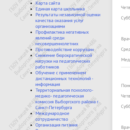
Карта сайта
Четв
Единая карта школьника
Результаты независимой оценки
Суб
качества оказания услуг
организациями
Профилактика негативных
явлений среди
Врач
несовершеннолетних
Сре
Противодействие коррупции
Снижение бюрократической
Мед
нагрузки на педагогических
работников
Обучение с применением
дистанционных технологий -
информация
Поне
Территориальная психолого-
медико- педагогическая
Четв
комиссия Выборгского района г.
Суб
Санкт-Петербурга
Международное
сотрудничество
Организация питания
Врач