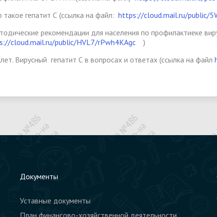
о такое гепатит С (ссылка на файл:
https://cloud.mail.ru/publi
тодические рекомендации для населения по профилактиеке виру
s://cloud.mail.ru/public/HVL7/rPwh4KAgc
)
клет. Вирусный гепатит С в вопросах и ответах (ссылка на файл
Документы
Уставные документы
План финансово-хозяйственной деятельности