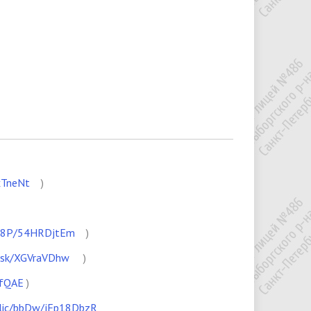
TxTneNt
)
/vh8P/54HRDjtEm
)
/t6sk/XGVraVDhw
)
8fQAE
)
ublic/bbDw/jFp18DbzR