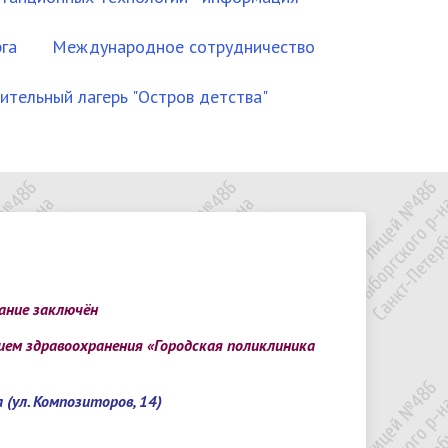
га
Международное сотрудничество
ительный лагерь "Остров детства"
кты
щих
Образование
Правила внутреннего
Образовательные стандарты РФ
ОРКСЭ, ОДНКНР
Профориентация
распорядка
рты РФ
Руководство. Педагогический
состав
Антикоррупционная политика
ание заключён
е
зания
Финансово-хозяйственная
Другое
м здравоохранения «Городская поликлиника
услуг
деятельность
е
(ул. Композиторов, 14)