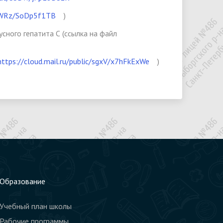
c/5WRz/SoDp5f1TB
)
сного гепатита С (ссылка на файл
https://cloud.mail.ru/public/sgxV/x7hFkExWe
)
Образование
Учебный план школы
Рабочие программы