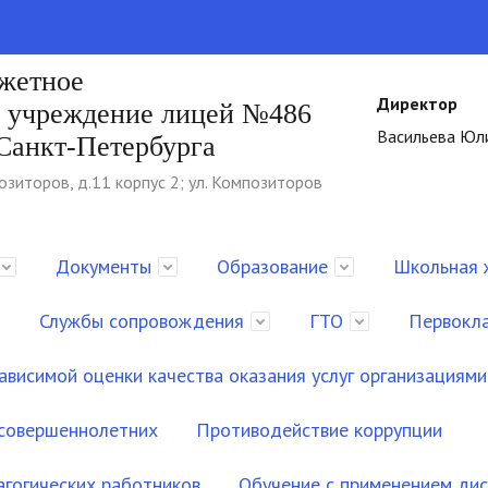
джетное
Директор
е учреждение лицей №486
Васильева Юл
Санкт-Петербурга
озиторов, д.11 корпус 2; ул. Композиторов
Документы
Образование
Школьная 
Службы сопровождения
ГТО
Первокл
ависимой оценки качества оказания услуг организациями
есовершеннолетних
Противодействие коррупции
агогических работников
Обучение с применением дис