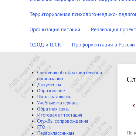
Территориальная психолого-медико- педагог
Организация питания
Реализация проект
ОДОД и ШСК
Профориентация в России
Основные сведения
Уставные документы
Учебный план школы
Для учеников
ЕГЭ
Медицинский кабинет
Основные сведения
Струк
План 
Рабоч
Для 
ОГЭ
Псих
Доку
Сведения об образовательной
образ
деяте
Сл
организации
Электронный дневник
Педагог-логопед
Библи
Документы
Отчёт о результатах
Руко
Образование
Школьная жизнь
самообследования Публичный
выше
Материально-техническое
Стипе
Учебные материалы
с
отчёт
Обратная связь
обеспечение и оснащённость
мате
Итоговая аттестация
образовательного процесса
Службы сопровождения
Вакан
ГТО
(пере
Поне
Первоклассникам