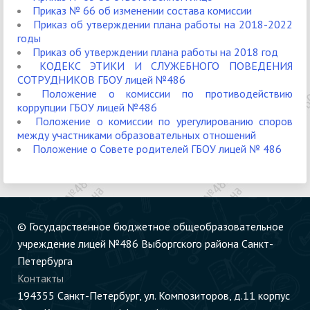
Приказ № 66 об изменении состава комиссии
Приказ об утверждении плана работы на 2018-2022
годы
Приказ об утверждении плана работы на 2018 год
КОДЕКС ЭТИКИ И СЛУЖЕБНОГО ПОВЕДЕНИЯ
СОТРУДНИКОВ ГБОУ лицей №486
Положение о комиссии по противодействию
коррупции ГБОУ лицей №486
Положение о комиссии по урегулированию споров
между участниками образовательных отношений
Положение о Совете родителей ГБОУ лицей № 486
© Государственное бюджетное общеобразовательное
учреждение лицей №486 Выборгского района Санкт-
Петербурга
Контакты
194355 Cанкт-Петербург, ул. Композиторов, д.11 корпус